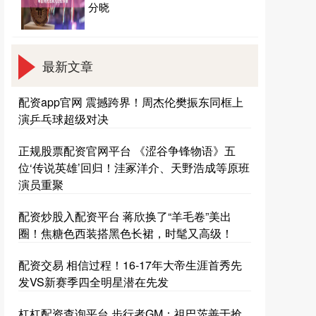
分晓
最新文章
配资app官网 震撼跨界！周杰伦樊振东同框上
演乒乓球超级对决
正规股票配资官网平台 《涩谷争锋物语》五
位‘传说英雄’回归！洼冢洋介、天野浩成等原班
演员重聚
配资炒股入配资平台 蒋欣换了“羊毛卷”美出
圈！焦糖色西装搭黑色长裙，时髦又高级！
配资交易 相信过程！16-17年大帝生涯首秀先
发VS新赛季四全明星潜在先发
杠杠配资查询平台 步行者GM：祖巴茨善于抢