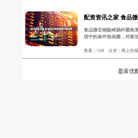
配资资讯之家 食品
食品微生物阪崎肠杆菌检
境中的条件致病菌，对新
坏....
查看：
129
分类：
网上炒
盈富优