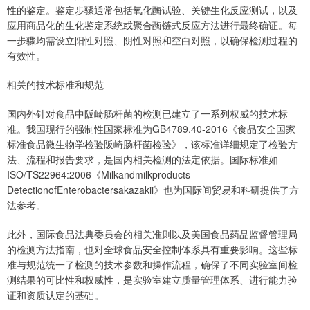
性的鉴定。鉴定步骤通常包括氧化酶试验、关键生化反应测试，以及
应用商品化的生化鉴定系统或聚合酶链式反应方法进行最终确证。每
一步骤均需设立阳性对照、阴性对照和空白对照，以确保检测过程的
有效性。
相关的技术标准和规范
国内外针对食品中阪崎肠杆菌的检测已建立了一系列权威的技术标
准。我国现行的强制性国家标准为GB4789.40-2016《食品安全国家
标准食品微生物学检验阪崎肠杆菌检验》，该标准详细规定了检验方
法、流程和报告要求，是国内相关检测的法定依据。国际标准如
ISO/TS22964:2006《Milkandmilkproducts—
DetectionofEnterobactersakazakii》也为国际间贸易和科研提供了方
法参考。
此外，国际食品法典委员会的相关准则以及美国食品药品监督管理局
的检测方法指南，也对全球食品安全控制体系具有重要影响。这些标
准与规范统一了检测的技术参数和操作流程，确保了不同实验室间检
测结果的可比性和权威性，是实验室建立质量管理体系、进行能力验
证和资质认定的基础。