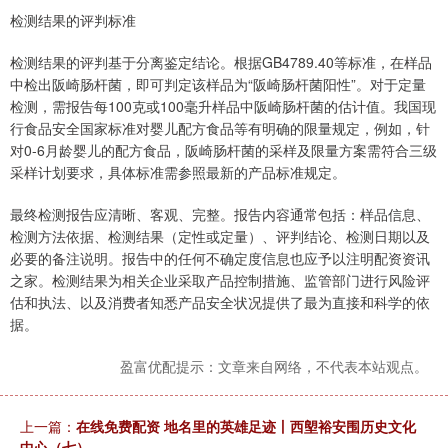
检测结果的评判标准
检测结果的评判基于分离鉴定结论。根据GB4789.40等标准，在样品
中检出阪崎肠杆菌，即可判定该样品为“阪崎肠杆菌阳性”。对于定量
检测，需报告每100克或100毫升样品中阪崎肠杆菌的估计值。我国现
行食品安全国家标准对婴儿配方食品等有明确的限量规定，例如，针
对0-6月龄婴儿的配方食品，阪崎肠杆菌的采样及限量方案需符合三级
采样计划要求，具体标准需参照最新的产品标准规定。
最终检测报告应清晰、客观、完整。报告内容通常包括：样品信息、
检测方法依据、检测结果（定性或定量）、评判结论、检测日期以及
必要的备注说明。报告中的任何不确定度信息也应予以注明配资资讯
之家。检测结果为相关企业采取产品控制措施、监管部门进行风险评
估和执法、以及消费者知悉产品安全状况提供了最为直接和科学的依
据。
盈富优配提示：文章来自网络，不代表本站观点。
上一篇：
在线免费配资 地名里的英雄足迹丨西塱裕安围历史文化
中心（七）