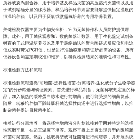
质器或旋涡混合器、用于培养基及样品灭菌的高压蒸汽灭菌锅以及用
于试剂精确分量的移液器。样品培养环节则需要能够提供恒定温度的
恒温培养箱，以及用于厌氧或微需氧培养的专用培养装置。
关键检测仪器主要为生物安全柜，它为无菌操作和人员防护提供屏
障。此外，用于菌落观察和计数的菌落计数器、用于生化鉴定试剂条
孵育的干式恒温培养器以及用于最终确认的聚合酶链式反应仪和电泳
仪或实时荧光PCR仪，也是进行准确鉴定和确证所必需的设备。所有
仪器设备均需定期校准和维护，以确保检测结果的准确性和可靠性。
标准检测方法和流程
标准检测流程遵循“前增菌-选择性增菌-分离培养-生化或分子生物学鉴
定”的分步筛选与确证原则。首先进行样品制备，无菌称取规定量的样
品，加入预热的缓冲蛋白胨水进行前增菌，使可能受损的细菌复苏。
随后，转移培养物至阪崎肠杆菌选择性肉汤中进行选择性增菌，以抑
制杂菌并促进目标菌生长。
接着进行分离培养，将选择性增菌液分别划线接种于两种特定的选择
性琼脂平板，在适宜温度下培养。观察平板上是否出现典型的阪崎肠
杆菌可疑菌落。然后，挑取典型或可疑菌落进行纯培养，并开展系统