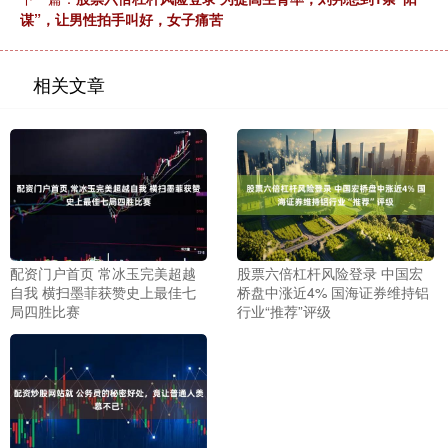
谋”，让男性拍手叫好，女子痛苦
相关文章
配资门户首页 常冰玉完美超越
股票六倍杠杆风险登录 中国宏
自我 横扫墨菲获赞史上最佳七
桥盘中涨近4% 国海证券维持铝
局四胜比赛
行业“推荐”评级