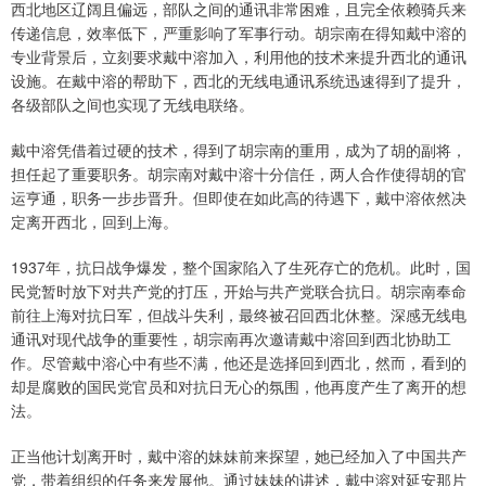
西北地区辽阔且偏远，部队之间的通讯非常困难，且完全依赖骑兵来
传递信息，效率低下，严重影响了军事行动。胡宗南在得知戴中溶的
专业背景后，立刻要求戴中溶加入，利用他的技术来提升西北的通讯
设施。在戴中溶的帮助下，西北的无线电通讯系统迅速得到了提升，
各级部队之间也实现了无线电联络。
戴中溶凭借着过硬的技术，得到了胡宗南的重用，成为了胡的副将，
担任起了重要职务。胡宗南对戴中溶十分信任，两人合作使得胡的官
运亨通，职务一步步晋升。但即使在如此高的待遇下，戴中溶依然决
定离开西北，回到上海。
1937年，抗日战争爆发，整个国家陷入了生死存亡的危机。此时，国
民党暂时放下对共产党的打压，开始与共产党联合抗日。胡宗南奉命
前往上海对抗日军，但战斗失利，最终被召回西北休整。深感无线电
通讯对现代战争的重要性，胡宗南再次邀请戴中溶回到西北协助工
作。尽管戴中溶心中有些不满，他还是选择回到西北，然而，看到的
却是腐败的国民党官员和对抗日无心的氛围，他再度产生了离开的想
法。
正当他计划离开时，戴中溶的妹妹前来探望，她已经加入了中国共产
党，带着组织的任务来发展他。通过妹妹的讲述，戴中溶对延安那片