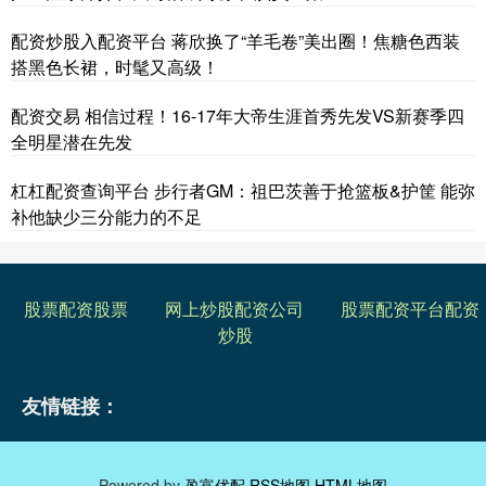
配资炒股入配资平台 蒋欣换了“羊毛卷”美出圈！焦糖色西装
搭黑色长裙，时髦又高级！
配资交易 相信过程！16-17年大帝生涯首秀先发VS新赛季四
全明星潜在先发
杠杠配资查询平台 步行者GM：祖巴茨善于抢篮板&护筐 能弥
补他缺少三分能力的不足
股票配资股票
网上炒股配资公司
股票配资平台配资
炒股
友情链接：
Powered by
盈富优配
RSS地图
HTML地图