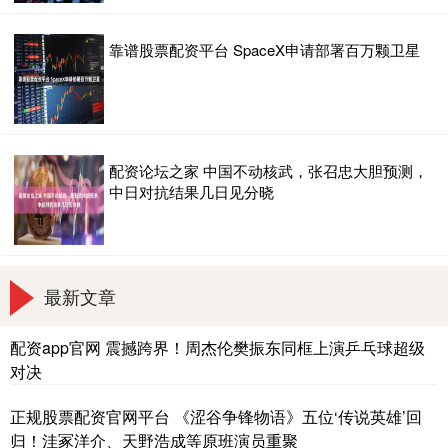
靠谱股票配资平台 SpaceX申请部署百万颗卫星
配资论坛之家 中国不动核武，张召忠大胆预测，
中日对抗结果几日见分晓
最新文章
配资app官网 震撼跨界！周杰伦樊振东同框上演乒乓球超级
对决
正规股票配资官网平台 《涩谷争锋物语》五位‘传说英雄’回
归！洼冢洋介、天野浩成等原班演员重聚