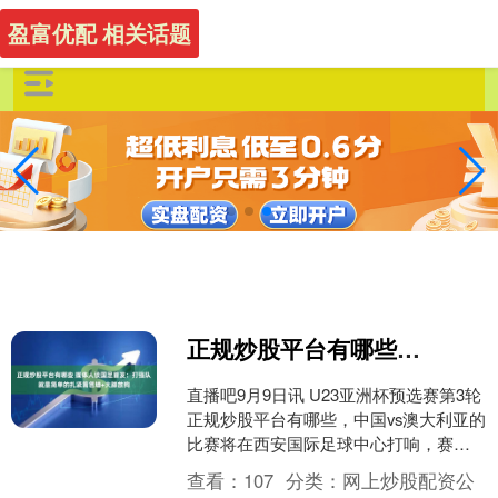
盈富优配 相关话题
正规炒股平台有哪些 媒体人谈国足首发：打强队就是简单的扎紧篱笆墙+大脚放狗
直播吧9月9日讯 U23亚洲杯预选赛第3轮
正规炒股平台有哪些，中国vs澳大利亚的
比赛将在西安国际足球中心打响，赛前
双方公布首发阵容。 赛前，媒体人陆洋
查看：
107
分类：
网上炒股配资公
表示：“今....