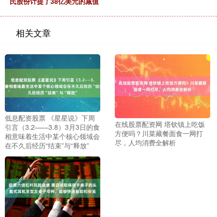
氏股份计提了38亿美元的减值
相关文章
低息配资股票 《星星说》下周
在线股票配资网 塔钦镇上吃饭
引言（3.2——3.8）3月3日的食
方便吗？川菜藏餐面食一网打
相意味着生活中某个核心领域会
尽，人均消费全解析
在不久后经历“结束”与“释放”