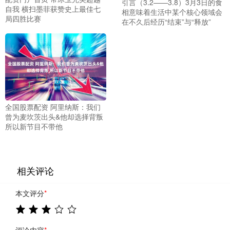
引言（3.2——3.8）3月3日的食
自我 横扫墨菲获赞史上最佳七
相意味着生活中某个核心领域会
局四胜比赛
在不久后经历“结束”与“释放”
全国股票配资 阿里纳斯：我们
曾为麦坎茨出头&他却选择背叛
所以新节目不带他
相关评论
本文评分
*