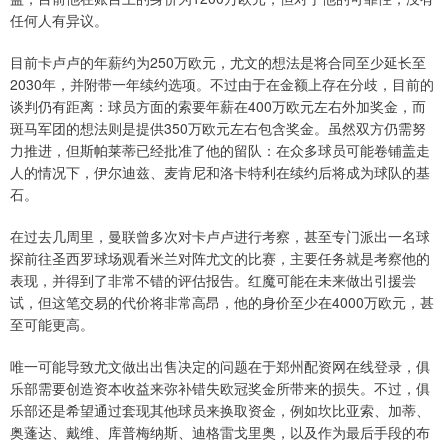
任何人有异议。
目前卡卢卢的年薪约为250万欧元，尤文的想法是将合同至少延长至
2030年，并附带一年续约选项。不过由于在金额上存在分歧，目前的
谈判仍有距离：球员方面的索要年薪在400万欧元左右外加奖金，而
斑马军团的想法则是提供350万欧元左右包含奖金。虽然双方仍需努
力推进，但斯帕莱蒂已经批准了他的留队：在众多球员可能卷铺盖走
人的情况下，伊尔迪兹、麦肯尼和洛卡特利在续约后将成为球队的基
石。
在过去几周里，曼联曾多次对卡卢卢进行考察，甚至专门派出一名球
探前往圣西罗球场观看米兰对阵尤文的比赛，主要任务就是考察他的
表现，并得到了非常不错的评估报告。红魔可能在未来做出引援尝
试，但这笔交易的代价将非常高昂，他的身价至少在4000万欧元，甚
至可能更高。
唯一可能导致尤文做出出售决定的问题在于郑州配资网在线登录，俱
乐部需要创造资本收益来弥补错失欧冠奖金所带来的损失。不过，俱
乐部还是希望通过套现其他球员来换取资金，例如坎比亚索、加蒂、
奥蓬达、戴维、库普梅纳斯、迪格雷戈里奥，以及作为最后手段的布