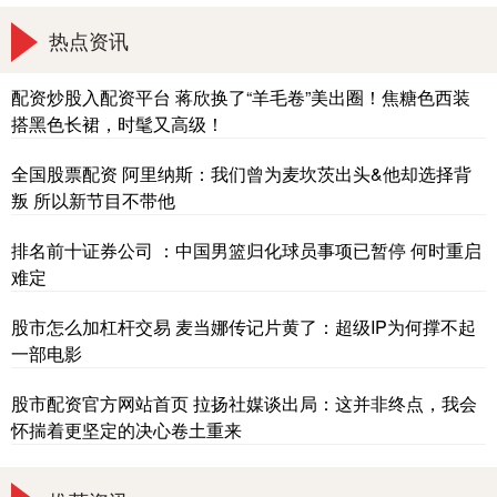
热点资讯
配资炒股入配资平台 蒋欣换了“羊毛卷”美出圈！焦糖色西装
搭黑色长裙，时髦又高级！
全国股票配资 阿里纳斯：我们曾为麦坎茨出头&他却选择背
叛 所以新节目不带他
排名前十证券公司 ：中国男篮归化球员事项已暂停 何时重启
难定
股市怎么加杠杆交易 麦当娜传记片黄了：超级IP为何撑不起
一部电影
股市配资官方网站首页 拉扬社媒谈出局：这并非终点，我会
怀揣着更坚定的决心卷土重来