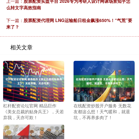
上一篇：
股票配资实盘平台 2026专为考研人设计网课场景知乎怎
么转文字高效指南
下一篇：
股票配资代理网 LNG运输船日租金飙涨650%！“气荒”要
来了？
相关文章
杠杆配资论坛官网 精品巨作
在线配资炒股开户服务 无数花
《美女总裁的贴身兵王》，天若
友都这么想！天气暖和，就退
弃我，天亦可欺！
坑，不再养多肉了！